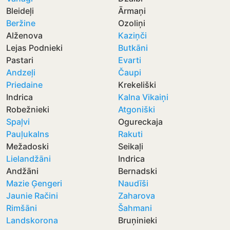
Bleideļi
Ārmaņi
Beržine
Ozoliņi
Alženova
Kaziņči
Lejas Podnieki
Butkāni
Pastari
Evarti
Andzeļi
Čaupi
Priedaine
Krekeliški
Indrica
Kalna Vikaiņi
Robežnieki
Atgoniški
Spaļvi
Ogureckaja
Pauļukalns
Rakuti
Mežadoski
Seikaļi
Lielandžāni
Indrica
Andžāni
Bernadski
Mazie Ģengeri
Naudīši
Jaunie Račini
Zaharova
Rimšāni
Šahmani
Landskorona
Bruņinieki