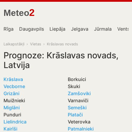
2
Meteo
Rīga
Daugavpils
Liepāja
Jelgava
Jūrmala
Ventsp
Laikapstākļi
›
Vietas
›
Krāslavas novads
Prognoze: Krāslavas novads,
Latvija
Krāslava
Borkuici
Vecborne
Skuki
Grizāni
Zamšoviki
Muižnieki
Varnaviči
Miglāni
Semeški
Punduri
Platači
Lielindrica
Veterovka
Kairīši
Patmalnieki