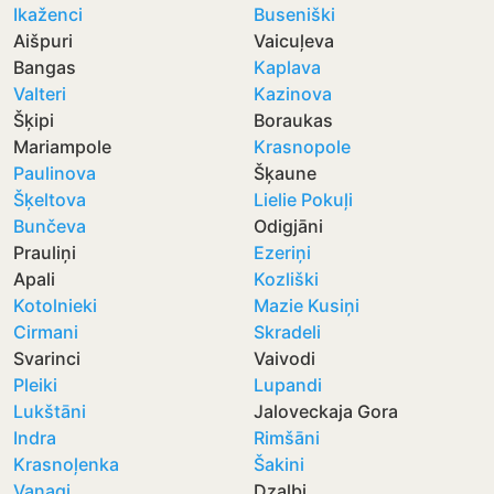
Ikaženci
Buseniški
Aišpuri
Vaicuļeva
Bangas
Kaplava
Valteri
Kazinova
Šķipi
Boraukas
Mariampole
Krasnopole
Paulinova
Šķaune
Šķeltova
Lielie Pokuļi
Bunčeva
Odigjāni
Prauliņi
Ezeriņi
Apali
Kozliški
Kotolnieki
Mazie Kusiņi
Cirmani
Skradeli
Svarinci
Vaivodi
Pleiki
Lupandi
Lukštāni
Jaloveckaja Gora
Indra
Rimšāni
Krasnoļenka
Šakini
Vanagi
Dzalbi