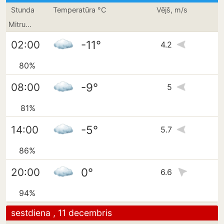
Stunda
Temperatūra °C
Vējš, m/s
Mitrums
-11°
02:00
4.2
80%
-9°
08:00
5
81%
-5°
14:00
5.7
86%
0°
20:00
6.6
94%
sestdiena , 11 decembris