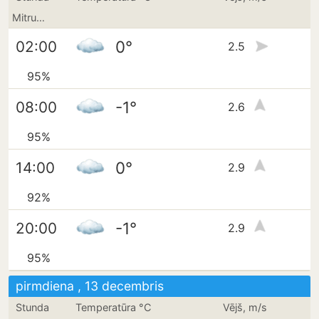
Mitrums
0°
02:00
2.5
95%
-1°
08:00
2.6
95%
0°
14:00
2.9
92%
-1°
20:00
2.9
95%
pirmdiena , 13 decembris
Stunda
Temperatūra °C
Vējš, m/s