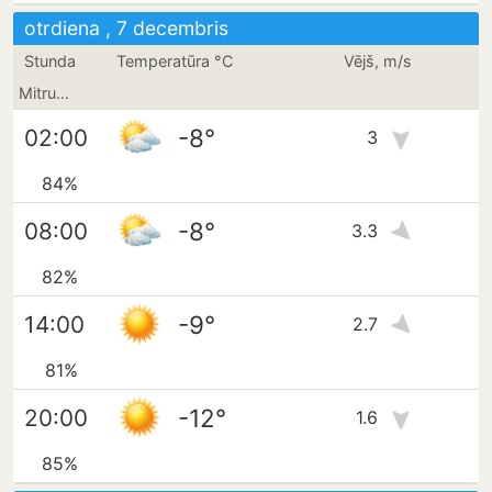
otrdiena , 7 decembris
Stunda
Temperatūra °C
Vējš, m/s
Mitrums
-8°
02:00
3
84%
-8°
08:00
3.3
82%
-9°
14:00
2.7
81%
-12°
20:00
1.6
85%