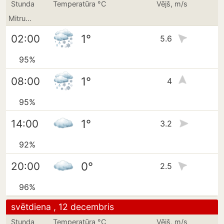
Stunda
Temperatūra °C
Vējš, m/s
Mitrums
1°
02:00
5.6
95%
1°
08:00
4
95%
1°
14:00
3.2
92%
0°
20:00
2.5
96%
svētdiena , 12 decembris
Stunda
Temperatūra °C
Vējš, m/s