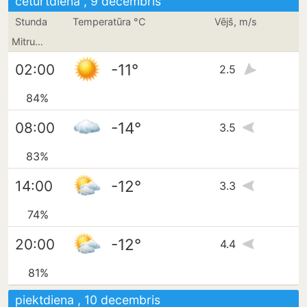
ceturtdiena , 9 decembris
Stunda
Temperatūra °C
Vējš, m/s
Mitrums
-11°
02:00
2.5
84%
-14°
08:00
3.5
83%
-12°
14:00
3.3
74%
-12°
20:00
4.4
81%
piektdiena , 10 decembris