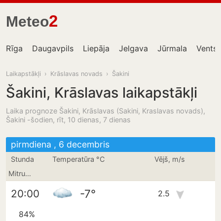
2
Meteo
Rīga
Daugavpils
Liepāja
Jelgava
Jūrmala
Ventsp
Laikapstākļi
›
Krāslavas novads
›
Šakini
Šakini, Krāslavas laikapstākļi
Laika prognoze Šakini, Krāslavas (Sakini, Kraslavas novads),
Šakini -šodien, rīt, 10 dienas, 7 dienas
pirmdiena , 6 decembris
Stunda
Temperatūra °C
Vējš, m/s
Mitrums
-7°
20:00
2.5
84%