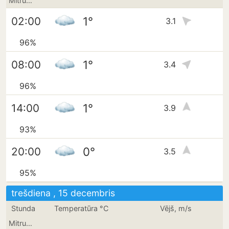
Mitrums
1°
02:00
3.1
96%
1°
08:00
3.4
96%
1°
14:00
3.9
93%
0°
20:00
3.5
95%
trešdiena , 15 decembris
Stunda
Temperatūra °C
Vējš, m/s
Mitrums