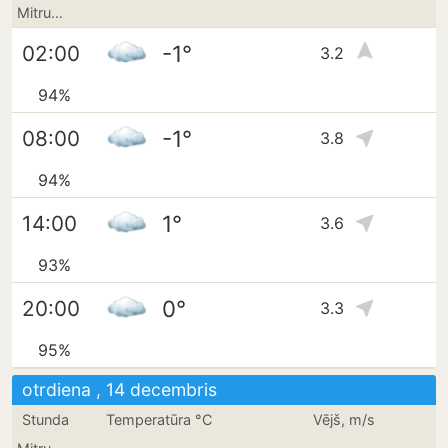
Mitrums
-1°
02:00
3.2
94%
-1°
08:00
3.8
94%
1°
14:00
3.6
93%
0°
20:00
3.3
95%
otrdiena , 14 decembris
Stunda
Temperatūra °C
Vējš, m/s