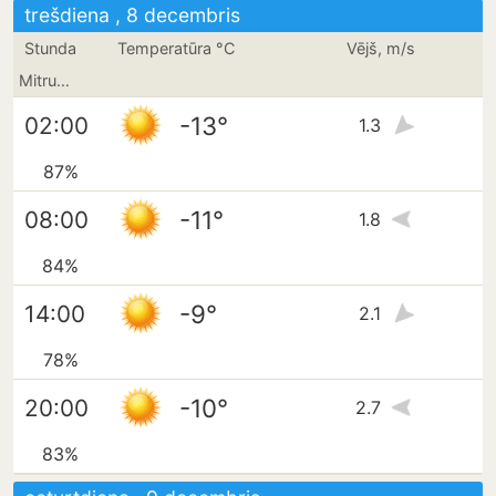
trešdiena , 8 decembris
Stunda
Temperatūra °C
Vējš, m/s
Mitrums
-13°
02:00
1.3
87%
-11°
08:00
1.8
84%
-9°
14:00
2.1
78%
-10°
20:00
2.7
83%