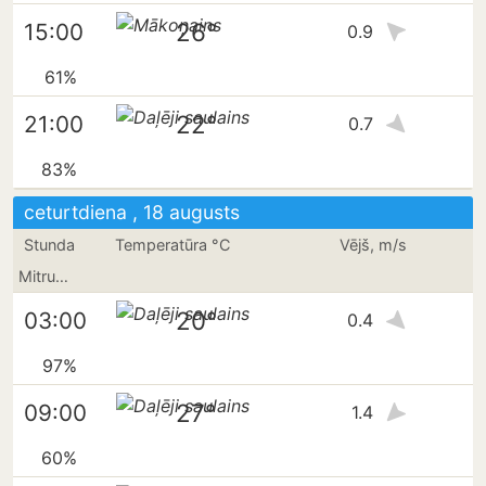
26°
15:00
0.9
61%
22°
21:00
0.7
83%
ceturtdiena , 18 augusts
Stunda
Temperatūra °C
Vējš, m/s
Mitrums
20°
03:00
0.4
97%
27°
09:00
1.4
60%