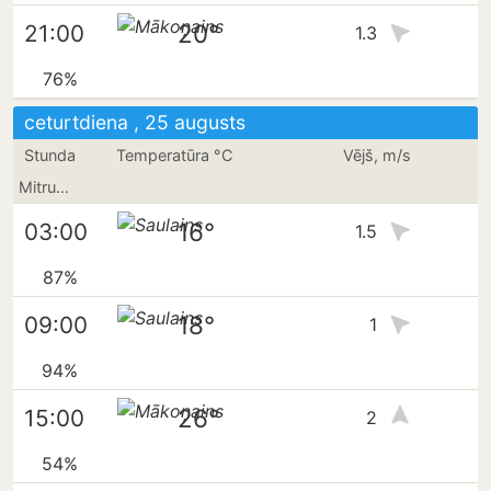
20°
21:00
1.3
76%
ceturtdiena , 25 augusts
Stunda
Temperatūra °C
Vējš, m/s
Mitrums
16°
03:00
1.5
87%
18°
09:00
1
94%
26°
15:00
2
54%