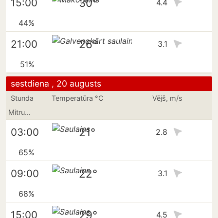
30°
15:00
4.4
44%
26°
21:00
3.1
51%
sestdiena , 20 augusts
Stunda
Temperatūra °C
Vējš, m/s
Mitrums
21°
03:00
2.8
65%
22°
09:00
3.1
68%
29°
15:00
4.5