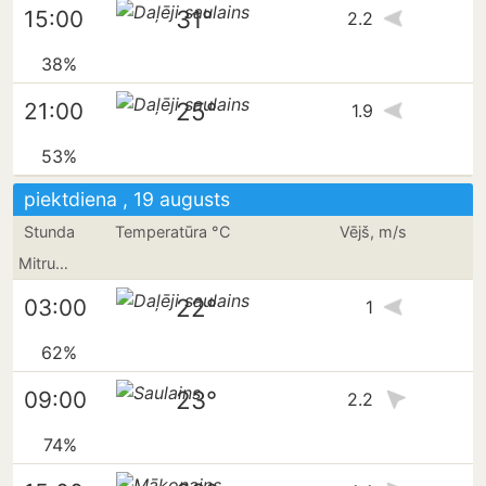
31°
15:00
2.2
38%
25°
21:00
1.9
53%
piektdiena , 19 augusts
Stunda
Temperatūra °C
Vējš, m/s
Mitrums
22°
03:00
1
62%
23°
09:00
2.2
74%