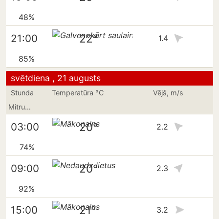
48%
22°
21:00
1.4
85%
svētdiena , 21 augusts
Stunda
Temperatūra °C
Vējš, m/s
Mitrums
20°
03:00
2.2
74%
20°
09:00
2.3
92%
21°
15:00
3.2