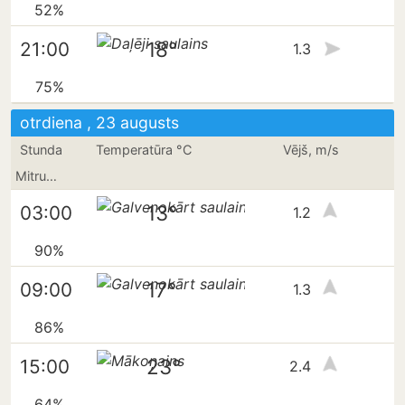
52%
18°
21:00
1.3
75%
otrdiena , 23 augusts
Stunda
Temperatūra °C
Vējš, m/s
Mitrums
13°
03:00
1.2
90%
17°
09:00
1.3
86%
23°
15:00
2.4
64%