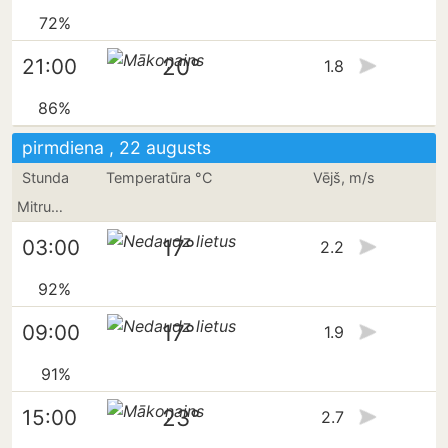
72%
20°
21:00
1.8
86%
pirmdiena , 22 augusts
Stunda
Temperatūra °C
Vējš, m/s
Mitrums
17°
03:00
2.2
92%
17°
09:00
1.9
91%
23°
15:00
2.7