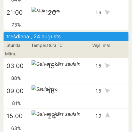
20°
21:00
1.6
73%
trešdiena , 24 augusts
Stunda
Temperatūra °C
Vējš, m/s
Mitrums
15°
03:00
1.5
88%
18°
09:00
1.5
81%
24°
15:00
1.9
63%