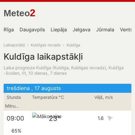
2
Meteo
Rīga
Daugavpils
Liepāja
Jelgava
Jūrmala
Ventsp
Laikapstākļi
›
Kuldīgas novads
›
Kuldīga
Kuldīga laikapstākļi
Laika prognoze Kuldīga (Kuldiga, Kuldigas novads), Kuldīga
-šodien, rīt, 10 dienas, 7 dienas
trešdiena , 17 augusts
Stunda
Temperatūra °C
Vējš, m/s
Mitrums
23°
09:00
1.6
65%