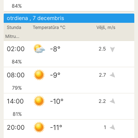
84%
otrdiena , 7 decembris
Stunda
Temperatūra °C
Vējš, m/s
Mitrums
-8°
02:00
2.5
84%
-9°
08:00
2.7
79%
-10°
14:00
2.2
81%
-11°
20:00
1