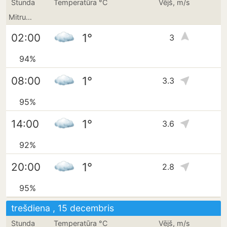
Stunda
Temperatūra °C
Vējš, m/s
Mitrums
1°
02:00
3
94%
1°
08:00
3.3
95%
1°
14:00
3.6
92%
1°
20:00
2.8
95%
trešdiena , 15 decembris
Stunda
Temperatūra °C
Vējš, m/s