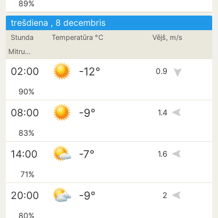
89%
trešdiena , 8 decembris
Stunda
Temperatūra °C
Vējš, m/s
Mitrums
-12°
02:00
0.9
90%
-9°
08:00
1.4
83%
-7°
14:00
1.6
71%
-9°
20:00
2
80%