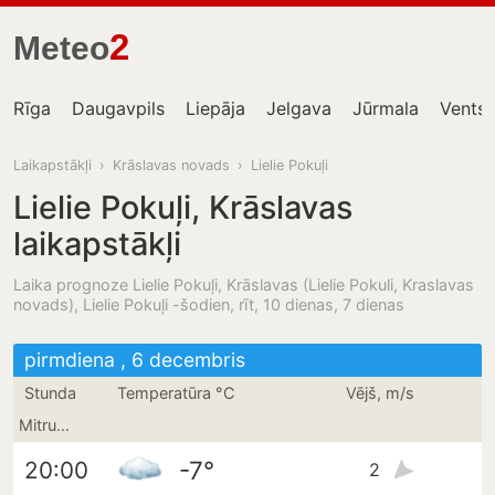
2
Meteo
Rīga
Daugavpils
Liepāja
Jelgava
Jūrmala
Ventsp
Laikapstākļi
›
Krāslavas novads
›
Lielie Pokuļi
Lielie Pokuļi, Krāslavas
laikapstākļi
Laika prognoze Lielie Pokuļi, Krāslavas (Lielie Pokuli, Kraslavas
novads), Lielie Pokuļi -šodien, rīt, 10 dienas, 7 dienas
pirmdiena , 6 decembris
Stunda
Temperatūra °C
Vējš, m/s
Mitrums
-7°
20:00
2