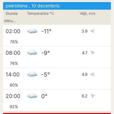
piektdiena , 10 decembris
Stunda
Temperatūra °C
Vējš, m/s
Mitrums
-11°
02:00
3.9
76%
-9°
08:00
4.7
76%
-5°
14:00
4.9
80%
0°
20:00
6.2
92%