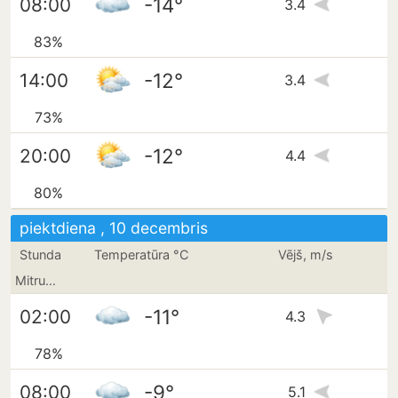
-14°
08:00
3.4
83%
-12°
14:00
3.4
73%
-12°
20:00
4.4
80%
piektdiena , 10 decembris
Stunda
Temperatūra °C
Vējš, m/s
Mitrums
-11°
02:00
4.3
78%
-9°
08:00
5.1