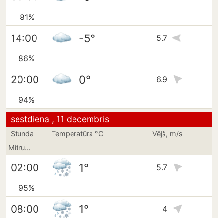
81%
-5°
14:00
5.7
86%
0°
20:00
6.9
94%
sestdiena , 11 decembris
Stunda
Temperatūra °C
Vējš, m/s
Mitrums
1°
02:00
5.7
95%
1°
08:00
4