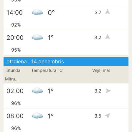
0°
14:00
3.7
92%
1°
20:00
3.2
95%
otrdiena , 14 decembris
Stunda
Temperatūra °C
Vējš, m/s
Mitrums
1°
02:00
3.2
96%
1°
08:00
3.5
96%