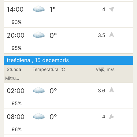
1°
14:00
4
93%
0°
20:00
3.5
95%
trešdiena , 15 decembris
Stunda
Temperatūra °C
Vējš, m/s
Mitrums
0°
02:00
3.6
95%
0°
08:00
4
96%