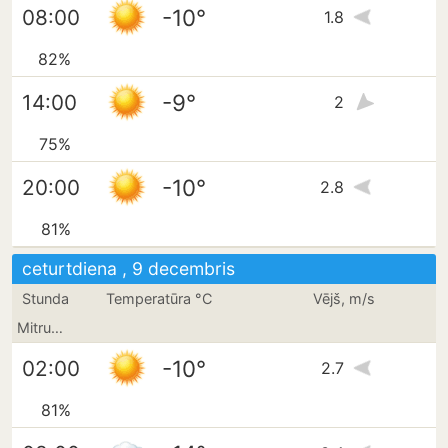
-10°
08:00
1.8
82%
-9°
14:00
2
75%
-10°
20:00
2.8
81%
ceturtdiena , 9 decembris
Stunda
Temperatūra °C
Vējš, m/s
Mitrums
-10°
02:00
2.7
81%