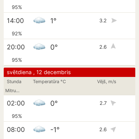
95%
1°
14:00
3.2
92%
0°
20:00
2.6
95%
svētdiena , 12 decembris
Stunda
Temperatūra °C
Vējš, m/s
Mitrums
0°
02:00
2.7
95%
-1°
08:00
2.6