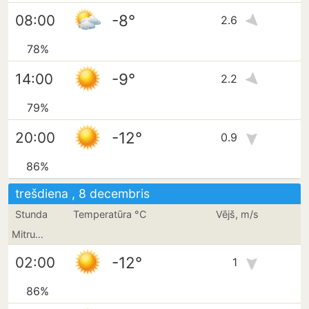
-8°
08:00
2.6
78%
-9°
14:00
2.2
79%
-12°
20:00
0.9
86%
trešdiena , 8 decembris
Stunda
Temperatūra °C
Vējš, m/s
Mitrums
-12°
02:00
1
86%