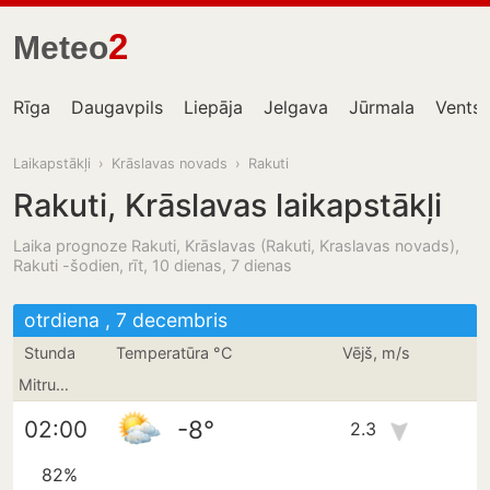
2
Meteo
Rīga
Daugavpils
Liepāja
Jelgava
Jūrmala
Ventsp
Laikapstākļi
›
Krāslavas novads
›
Rakuti
Rakuti, Krāslavas laikapstākļi
Laika prognoze Rakuti, Krāslavas (Rakuti, Kraslavas novads),
Rakuti -šodien, rīt, 10 dienas, 7 dienas
otrdiena , 7 decembris
Stunda
Temperatūra °C
Vējš, m/s
Mitrums
-8°
02:00
2.3
82%