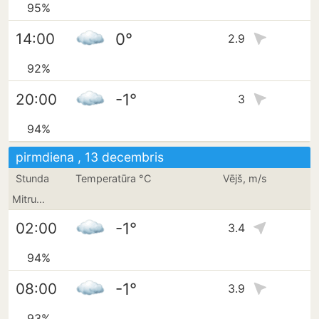
95%
0°
14:00
2.9
92%
-1°
20:00
3
94%
pirmdiena , 13 decembris
Stunda
Temperatūra °C
Vējš, m/s
Mitrums
-1°
02:00
3.4
94%
-1°
08:00
3.9
93%