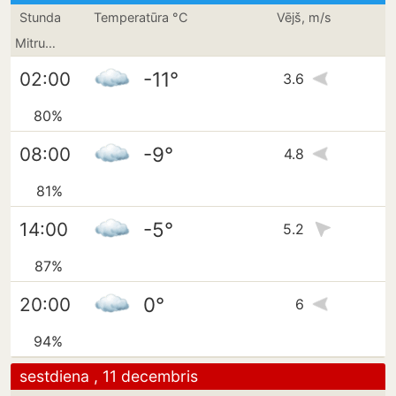
Stunda
Temperatūra °C
Vējš, m/s
Mitrums
-11°
02:00
3.6
80%
-9°
08:00
4.8
81%
-5°
14:00
5.2
87%
0°
20:00
6
94%
sestdiena , 11 decembris