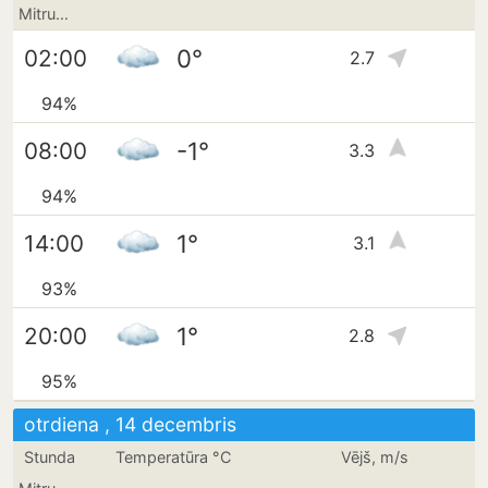
Mitrums
0°
02:00
2.7
94%
-1°
08:00
3.3
94%
1°
14:00
3.1
93%
1°
20:00
2.8
95%
otrdiena , 14 decembris
Stunda
Temperatūra °C
Vējš, m/s