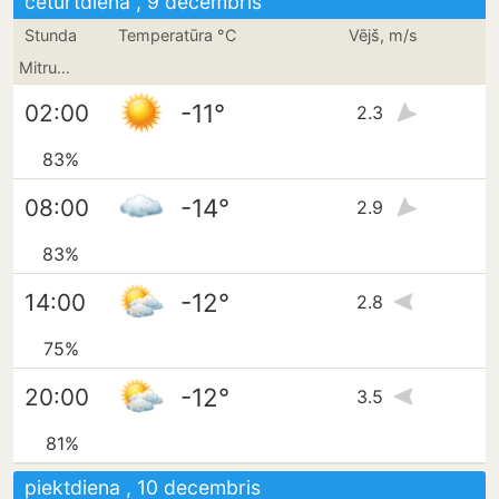
ceturtdiena , 9 decembris
Stunda
Temperatūra °C
Vējš, m/s
Mitrums
-11°
02:00
2.3
83%
-14°
08:00
2.9
83%
-12°
14:00
2.8
75%
-12°
20:00
3.5
81%
piektdiena , 10 decembris