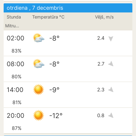
otrdiena , 7 decembris
Stunda
Temperatūra °C
Vējš, m/s
Mitrums
-8°
02:00
2.4
83%
-8°
08:00
2.7
80%
-9°
14:00
2.3
81%
-12°
20:00
0.8
87%