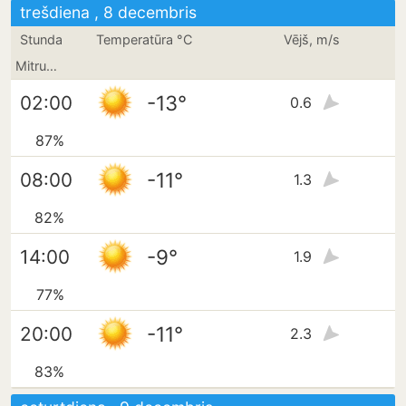
trešdiena , 8 decembris
Stunda
Temperatūra °C
Vējš, m/s
Mitrums
-13°
02:00
0.6
87%
-11°
08:00
1.3
82%
-9°
14:00
1.9
77%
-11°
20:00
2.3
83%