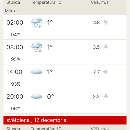
Stunda
Temperatūra °C
Vējš, m/s
Mitrums
1°
02:00
4.8
94%
1°
08:00
3.5
95%
1°
14:00
2.7
93%
0°
20:00
2.2
96%
svētdiena , 12 decembris
Stunda
Temperatūra °C
Vējš, m/s