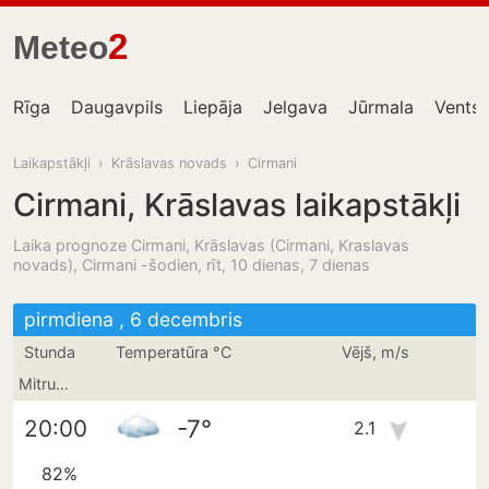
2
Meteo
Rīga
Daugavpils
Liepāja
Jelgava
Jūrmala
Ventsp
Laikapstākļi
›
Krāslavas novads
›
Cirmani
Cirmani, Krāslavas laikapstākļi
Laika prognoze Cirmani, Krāslavas (Cirmani, Kraslavas
novads), Cirmani -šodien, rīt, 10 dienas, 7 dienas
pirmdiena , 6 decembris
Stunda
Temperatūra °C
Vējš, m/s
Mitrums
-7°
20:00
2.1
82%