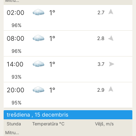
Mitrums
1°
02:00
2.7
96%
1°
08:00
2.8
96%
1°
14:00
3.7
93%
1°
20:00
2.9
95%
trešdiena , 15 decembris
Stunda
Temperatūra °C
Vējš, m/s
Mitrums