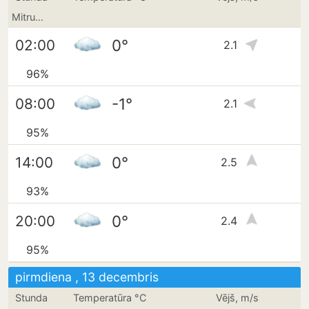
Mitrums
0°
02:00
2.1
96%
-1°
08:00
2.1
95%
0°
14:00
2.5
93%
0°
20:00
2.4
95%
pirmdiena , 13 decembris
Stunda
Temperatūra °C
Vējš, m/s