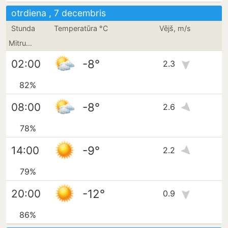
otrdiena , 7 decembris
Stunda
Temperatūra °C
Vējš, m/s
Mitrums
-8°
02:00
2.3
82%
-8°
08:00
2.6
78%
-9°
14:00
2.2
79%
-12°
20:00
0.9
86%