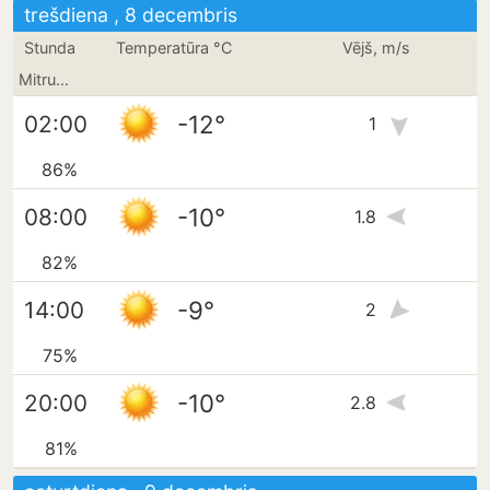
trešdiena , 8 decembris
Stunda
Temperatūra °C
Vējš, m/s
Mitrums
-12°
02:00
1
86%
-10°
08:00
1.8
82%
-9°
14:00
2
75%
-10°
20:00
2.8
81%