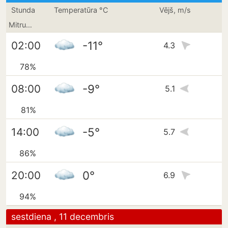
Stunda
Temperatūra °C
Vējš, m/s
Mitrums
-11°
02:00
4.3
78%
-9°
08:00
5.1
81%
-5°
14:00
5.7
86%
0°
20:00
6.9
94%
sestdiena , 11 decembris