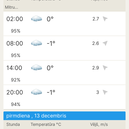
Mitrums
0°
02:00
2.7
95%
-1°
08:00
2.6
95%
0°
14:00
2.9
92%
-1°
20:00
3
94%
pirmdiena , 13 decembris
Stunda
Temperatūra °C
Vējš, m/s