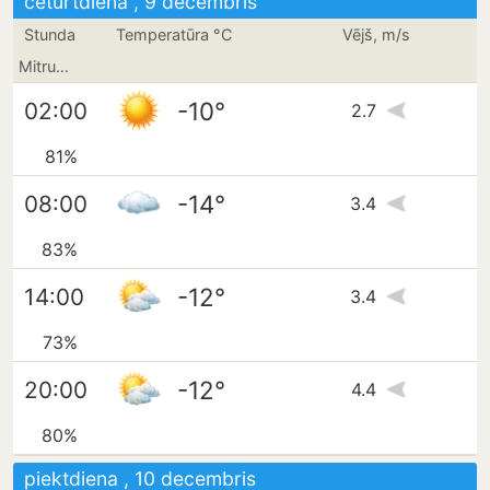
ceturtdiena , 9 decembris
Stunda
Temperatūra °C
Vējš, m/s
Mitrums
-10°
02:00
2.7
81%
-14°
08:00
3.4
83%
-12°
14:00
3.4
73%
-12°
20:00
4.4
80%
piektdiena , 10 decembris