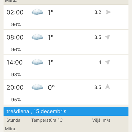
Mitrums
1°
02:00
3.2
96%
1°
08:00
3.5
96%
1°
14:00
4
93%
0°
20:00
3.5
95%
trešdiena , 15 decembris
Stunda
Temperatūra °C
Vējš, m/s
Mitrums