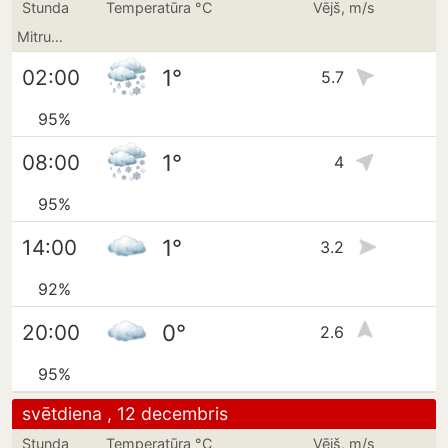
Stunda
Temperatūra °C
Vējš, m/s
Mitrums
1°
02:00
5.7
95%
1°
08:00
4
95%
1°
14:00
3.2
92%
0°
20:00
2.6
95%
svētdiena , 12 decembris
Stunda
Temperatūra °C
Vējš, m/s