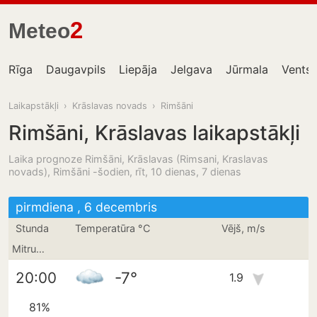
2
Meteo
Rīga
Daugavpils
Liepāja
Jelgava
Jūrmala
Ventsp
Laikapstākļi
›
Krāslavas novads
›
Rimšāni
Rimšāni, Krāslavas laikapstākļi
Laika prognoze Rimšāni, Krāslavas (Rimsani, Kraslavas
novads), Rimšāni -šodien, rīt, 10 dienas, 7 dienas
pirmdiena , 6 decembris
Stunda
Temperatūra °C
Vējš, m/s
Mitrums
-7°
20:00
1.9
81%