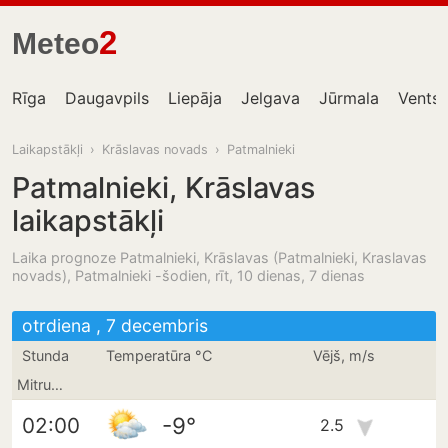
2
Meteo
Rīga
Daugavpils
Liepāja
Jelgava
Jūrmala
Ventsp
Laikapstākļi
›
Krāslavas novads
›
Patmalnieki
Patmalnieki, Krāslavas
laikapstākļi
Laika prognoze Patmalnieki, Krāslavas (Patmalnieki, Kraslavas
novads), Patmalnieki -šodien, rīt, 10 dienas, 7 dienas
otrdiena , 7 decembris
Stunda
Temperatūra °C
Vējš, m/s
Mitrums
-9°
02:00
2.5