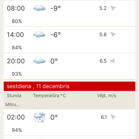
-9°
08:00
5.2
80%
-6°
14:00
5.6
84%
0°
20:00
6.5
93%
sestdiena , 11 decembris
Stunda
Temperatūra °C
Vējš, m/s
Mitrums
0°
02:00
6.1
94%