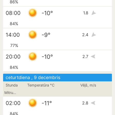
86%
-10°
08:00
1.8
84%
-9°
14:00
2.4
77%
-10°
20:00
2.7
84%
ceturtdiena , 9 decembris
Stunda
Temperatūra °C
Vējš, m/s
Mitrums
-11°
02:00
2.8
84%