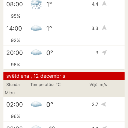
1°
08:00
4.4
95%
1°
14:00
3.3
92%
0°
20:00
3
96%
svētdiena , 12 decembris
Stunda
Temperatūra °C
Vējš, m/s
Mitrums
0°
02:00
2.7
96%