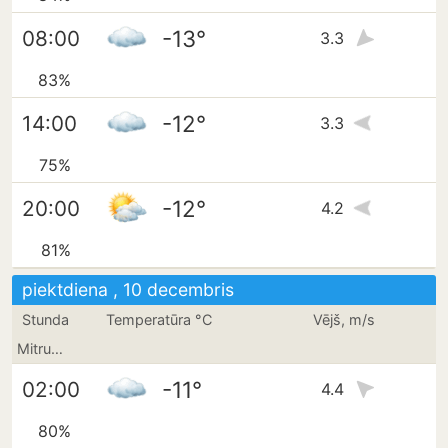
-13°
08:00
3.3
83%
-12°
14:00
3.3
75%
-12°
20:00
4.2
81%
piektdiena , 10 decembris
Stunda
Temperatūra °C
Vējš, m/s
Mitrums
-11°
02:00
4.4
80%