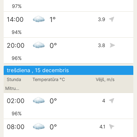
97%
1°
14:00
3.9
94%
0°
20:00
3.8
96%
trešdiena , 15 decembris
Stunda
Temperatūra °C
Vējš, m/s
Mitrums
0°
02:00
4
96%
0°
08:00
4.1