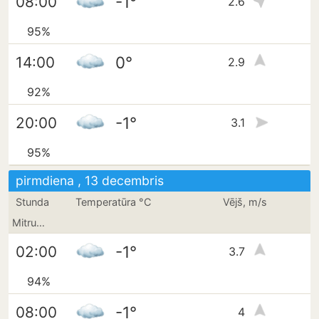
-1°
08:00
2.6
95%
0°
14:00
2.9
92%
-1°
20:00
3.1
95%
pirmdiena , 13 decembris
Stunda
Temperatūra °C
Vējš, m/s
Mitrums
-1°
02:00
3.7
94%
-1°
08:00
4