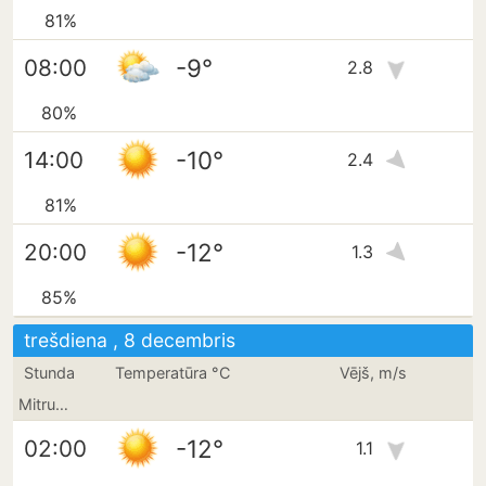
81%
-9°
08:00
2.8
80%
-10°
14:00
2.4
81%
-12°
20:00
1.3
85%
trešdiena , 8 decembris
Stunda
Temperatūra °C
Vējš, m/s
Mitrums
-12°
02:00
1.1