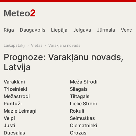
2
Meteo
Rīga
Daugavpils
Liepāja
Jelgava
Jūrmala
Ventsp
Laikapstākļi
›
Vietas
›
Varakļānu novads
Prognoze: Varakļānu novads,
Latvija
Varakļāni
Meža Strodi
Trizelnieki
Silagals
Mežastrodi
Tiltagals
Puntuži
Lielie Strodi
Mazie Leimaņi
Rokuli
Veipi
Seimuškas
Justi
Ciematnieki
Ducsalas
Grozas