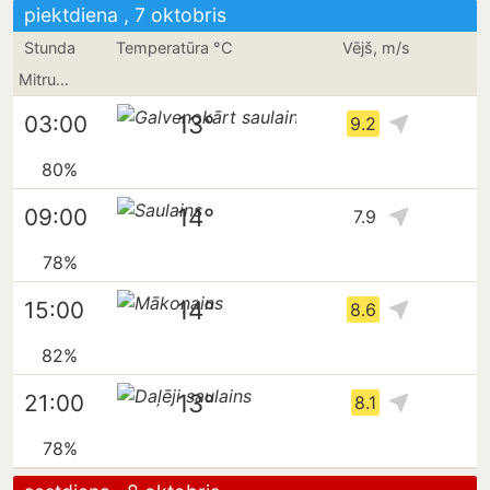
piektdiena , 7 oktobris
Stunda
Temperatūra °C
Vējš, m/s
Mitrums
13°
03:00
9.2
80%
14°
09:00
7.9
78%
14°
15:00
8.6
82%
13°
21:00
8.1
78%