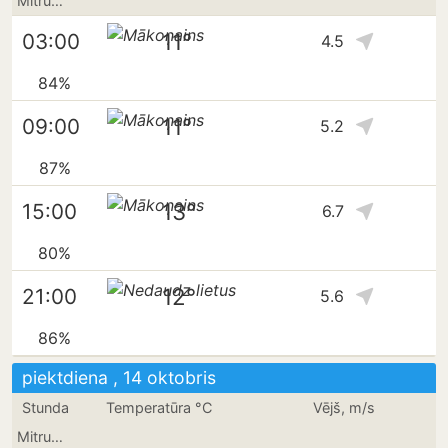
Mitrums
11°
03:00
4.5
84%
11°
09:00
5.2
87%
13°
15:00
6.7
80%
12°
21:00
5.6
86%
piektdiena , 14 oktobris
Stunda
Temperatūra °C
Vējš, m/s
Mitrums