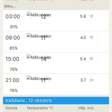
Mitrums
12°
03:00
5.8
81%
11°
09:00
4.5
85%
14°
15:00
5.4
78%
11°
21:00
3.7
76%
trešdiena , 12 oktobris
Stunda
Temperatūra °C
Vējš, m/s