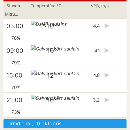
Stunda
Temperatūra °C
Vējš, m/s
Mitrums
10°
03:00
4.4
78%
10°
09:00
4.1
79%
12°
15:00
4.8
70%
10°
21:00
3.2
73%
pirmdiena , 10 oktobris