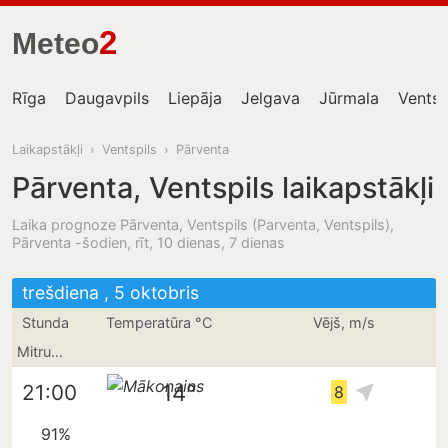
2
Meteo
Rīga
Daugavpils
Liepāja
Jelgava
Jūrmala
Ventsp
Laikapstākļi
›
Ventspils
›
Pārventa
Pārventa, Ventspils laikapstākļi
Laika prognoze Pārventa, Ventspils (Parventa, Ventspils),
Pārventa -šodien, rīt, 10 dienas, 7 dienas
trešdiena , 5 oktobris
Stunda
Temperatūra °C
Vējš, m/s
Mitrums
14°
21:00
8
91%