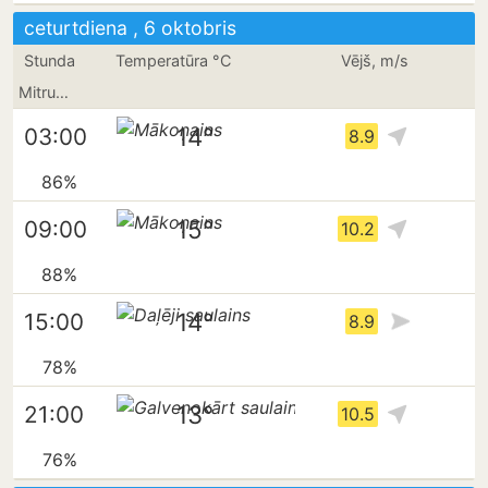
ceturtdiena , 6 oktobris
Stunda
Temperatūra °C
Vējš, m/s
Mitrums
14°
03:00
8.9
86%
15°
09:00
10.2
88%
14°
15:00
8.9
78%
13°
21:00
10.5
76%