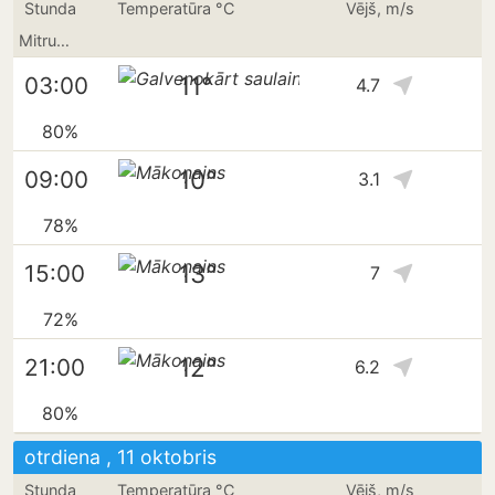
Stunda
Temperatūra °C
Vējš, m/s
Mitrums
11°
03:00
4.7
80%
10°
09:00
3.1
78%
13°
15:00
7
72%
12°
21:00
6.2
80%
otrdiena , 11 oktobris
Stunda
Temperatūra °C
Vējš, m/s