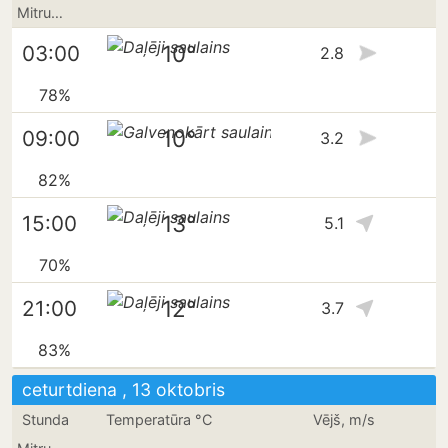
Mitrums
10°
03:00
2.8
78%
10°
09:00
3.2
82%
13°
15:00
5.1
70%
12°
21:00
3.7
83%
ceturtdiena , 13 oktobris
Stunda
Temperatūra °C
Vējš, m/s