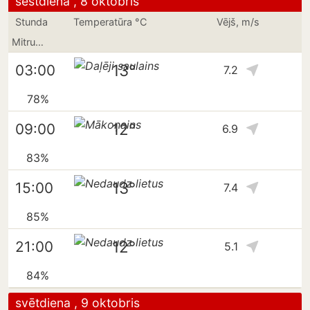
sestdiena , 8 oktobris
Stunda
Temperatūra °C
Vējš, m/s
Mitrums
13°
03:00
7.2
78%
12°
09:00
6.9
83%
13°
15:00
7.4
85%
12°
21:00
5.1
84%
svētdiena , 9 oktobris