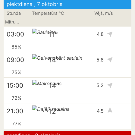
piektdiena , 7 oktobris
Stunda
Temperatūra °C
Vējš, m/s
Mitrums
11°
03:00
4.8
85%
14°
09:00
5.8
75%
14°
15:00
5.2
72%
12°
21:00
4.5
77%