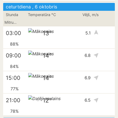
ceturtdiena , 6 oktobris
Stunda
Temperatūra °C
Vējš, m/s
Mitrums
13°
03:00
5.1
88%
14°
09:00
6.8
84%
14°
15:00
6.9
77%
12°
21:00
6.5
78%