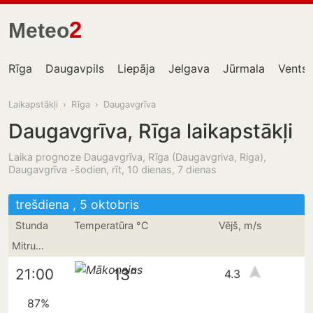
2
Meteo
Rīga
Daugavpils
Liepāja
Jelgava
Jūrmala
Ventsp
Laikapstākļi
›
Rīga
›
Daugavgrīva
Daugavgrīva, Rīga laikapstākļi
Laika prognoze Daugavgrīva, Rīga (Daugavgriva, Riga),
Daugavgrīva -šodien, rīt, 10 dienas, 7 dienas
trešdiena , 5 oktobris
Stunda
Temperatūra °C
Vējš, m/s
Mitrums
13°
21:00
4.3
87%