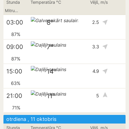
Stunda
Temperatūra °C
Vējš, m/s
Mitrums
8°
03:00
2.5
87%
7°
09:00
3.3
87%
14°
15:00
4.9
63%
11°
21:00
5
71%
otrdiena , 11 oktobris
Stunda
Temperatūra °C
Vējš, m/s