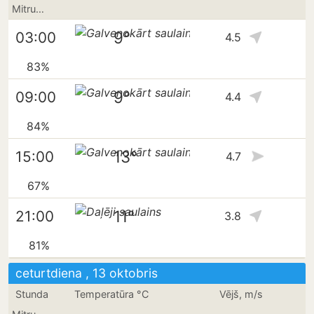
Mitrums
9°
03:00
4.5
83%
9°
09:00
4.4
84%
13°
15:00
4.7
67%
11°
21:00
3.8
81%
ceturtdiena , 13 oktobris
Stunda
Temperatūra °C
Vējš, m/s