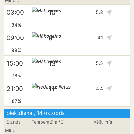
Mitrums
10°
03:00
5.3
84%
8°
09:00
4.1
89%
13°
15:00
5.5
76%
11°
21:00
4.4
87%
piektdiena , 14 oktobris
Stunda
Temperatūra °C
Vējš, m/s
Mitrums