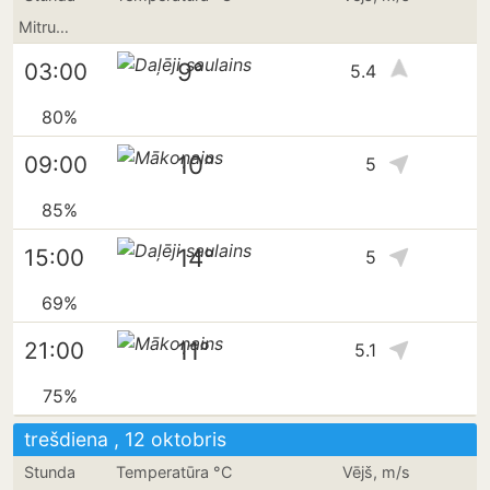
Mitrums
9°
03:00
5.4
80%
10°
09:00
5
85%
14°
15:00
5
69%
11°
21:00
5.1
75%
trešdiena , 12 oktobris
Stunda
Temperatūra °C
Vējš, m/s