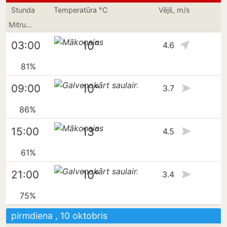
Stunda
Temperatūra °C
Vējš, m/s
Mitrums
10°
03:00
4.6
81%
10°
09:00
3.7
86%
13°
15:00
4.5
61%
10°
21:00
3.4
75%
pirmdiena , 10 oktobris