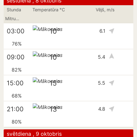
sestdiena , 8 oktobris
Stunda
Temperatūra °C
Vējš, m/s
Mitrums
10°
03:00
6.1
76%
10°
09:00
5.4
82%
15°
15:00
5.5
68%
13°
21:00
4.8
80%
svētdiena , 9 oktobris