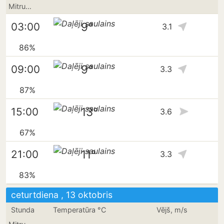
Mitrums
9°
03:00
3.1
86%
9°
09:00
3.3
87%
13°
15:00
3.6
67%
11°
21:00
3.3
83%
ceturtdiena , 13 oktobris
Stunda
Temperatūra °C
Vējš, m/s