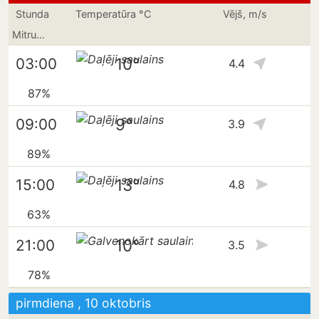
Stunda
Temperatūra °C
Vējš, m/s
Mitrums
10°
03:00
4.4
87%
9°
09:00
3.9
89%
13°
15:00
4.8
63%
10°
21:00
3.5
78%
pirmdiena , 10 oktobris