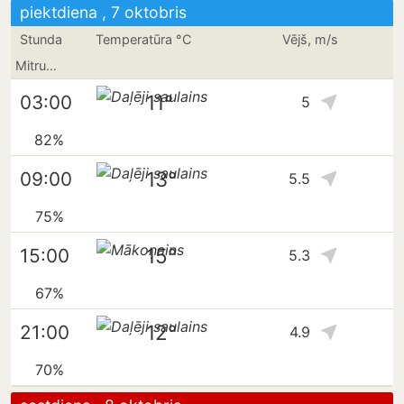
piektdiena , 7 oktobris
Stunda
Temperatūra °C
Vējš, m/s
Mitrums
11°
03:00
5
82%
13°
09:00
5.5
75%
15°
15:00
5.3
67%
12°
21:00
4.9
70%