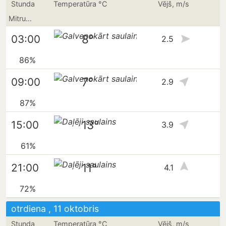
Stunda
Temperatūra °C
Vējš, m/s
Mitrums
8°
03:00
2.5
86%
7°
09:00
2.9
87%
13°
15:00
3.9
61%
11°
21:00
4.1
72%
otrdiena , 11 oktobris
Stunda
Temperatūra °C
Vējš, m/s