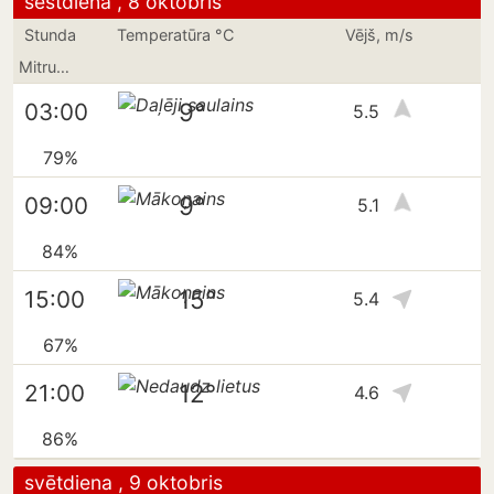
sestdiena , 8 oktobris
Stunda
Temperatūra °C
Vējš, m/s
Mitrums
9°
03:00
5.5
79%
9°
09:00
5.1
84%
15°
15:00
5.4
67%
12°
21:00
4.6
86%
svētdiena , 9 oktobris