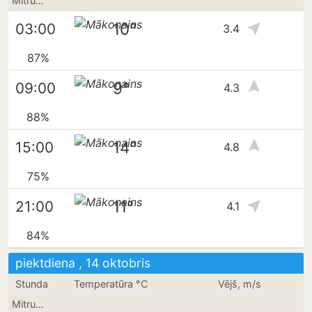
Mitrums
10°
03:00
3.4
87%
9°
09:00
4.3
88%
14°
15:00
4.8
75%
11°
21:00
4.1
84%
piektdiena , 14 oktobris
Stunda
Temperatūra °C
Vējš, m/s
Mitrums