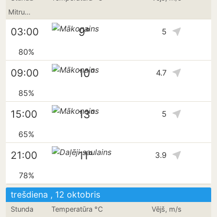
Mitrums
9°
03:00
5
80%
10°
09:00
4.7
85%
13°
15:00
5
65%
11°
21:00
3.9
78%
trešdiena , 12 oktobris
Stunda
Temperatūra °C
Vējš, m/s