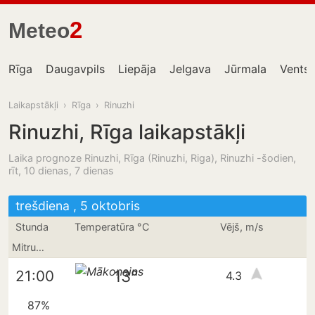
2
Meteo
Rīga
Daugavpils
Liepāja
Jelgava
Jūrmala
Ventsp
Laikapstākļi
›
Rīga
›
Rinuzhi
Rinuzhi, Rīga laikapstākļi
Laika prognoze Rinuzhi, Rīga (Rinuzhi, Riga), Rinuzhi -šodien,
rīt, 10 dienas, 7 dienas
trešdiena , 5 oktobris
Stunda
Temperatūra °C
Vējš, m/s
Mitrums
13°
21:00
4.3
87%