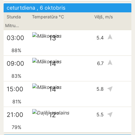
ceturtdiena , 6 oktobris
Stunda
Temperatūra °C
Vējš, m/s
Mitrums
13°
03:00
5.4
88%
14°
09:00
6.7
83%
14°
15:00
5.8
81%
12°
21:00
5.5
79%