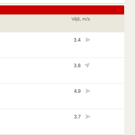
Vējš, m/s
3.4
3.8
4.9
3.7