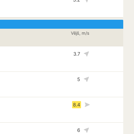
Vējš, m/s
3.7
5
8.4
6