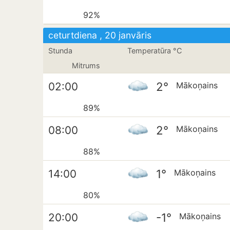
92%
ceturtdiena , 20 janvāris
Stunda
Temperatūra °C
Mitrums
2°
02:00
Mākoņains
89%
2°
08:00
Mākoņains
88%
1°
14:00
Mākoņains
80%
-1°
20:00
Mākoņains