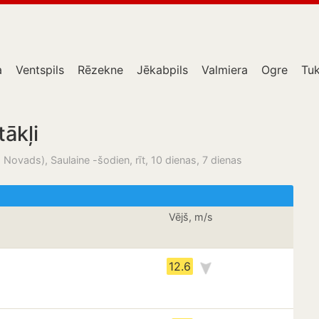
a
Ventspils
Rēzekne
Jēkabpils
Valmiera
Ogre
Tu
tākļi
Novads), Saulaine -šodien, rīt, 10 dienas, 7 dienas
Vējš, m/s
12.6