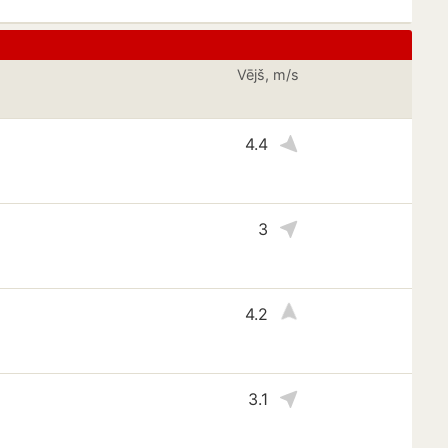
Vējš, m/s
4.4
3
4.2
3.1