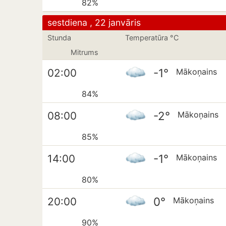
82%
sestdiena , 22 janvāris
Stunda
Temperatūra °C
Mitrums
-1°
02:00
Mākoņains
84%
-2°
08:00
Mākoņains
85%
-1°
14:00
Mākoņains
80%
0°
20:00
Mākoņains
90%