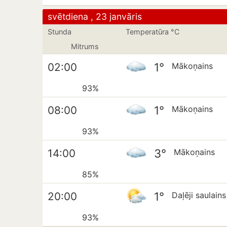
svētdiena , 23 janvāris
Stunda
Temperatūra °C
Mitrums
1°
02:00
Mākoņains
93%
1°
08:00
Mākoņains
93%
3°
14:00
Mākoņains
85%
1°
20:00
Daļēji saulains
93%