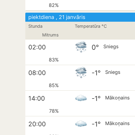
82%
piektdiena , 21 janvāris
Stunda
Temperatūra °C
Mitrums
0°
02:00
Sniegs
83%
-1°
08:00
Sniegs
85%
-1°
14:00
Mākoņains
78%
-1°
20:00
Mākoņains