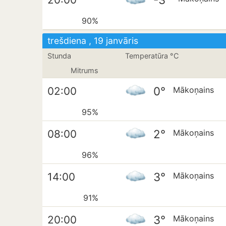
90%
trešdiena , 19 janvāris
Stunda
Temperatūra °C
Mitrums
0°
02:00
Mākoņains
95%
2°
08:00
Mākoņains
96%
3°
14:00
Mākoņains
91%
3°
20:00
Mākoņains