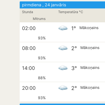
pirmdiena , 24 janvāris
Stunda
Temperatūra °C
Mitrums
1°
02:00
Mākoņains
93%
2°
08:00
Mākoņains
93%
3°
14:00
Mākoņains
88%
2°
20:00
Mākoņains
93%