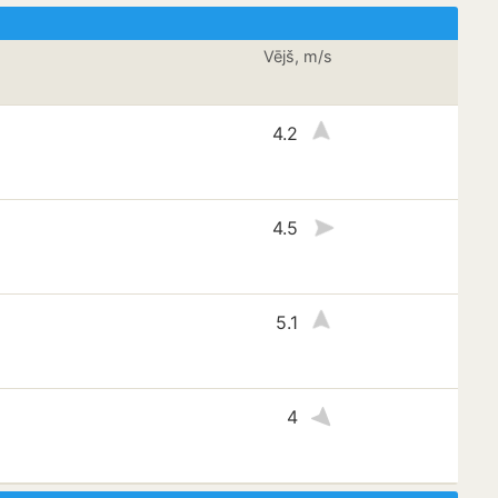
Vējš, m/s
4.2
4.5
5.1
4