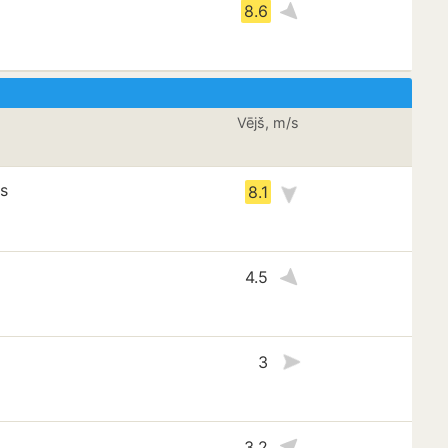
8.6
Vējš, m/s
ns
8.1
4.5
3
3.2