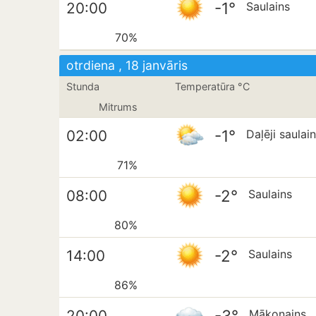
-1°
20:00
Saulains
70%
otrdiena , 18 janvāris
Stunda
Temperatūra °C
Mitrums
-1°
02:00
Daļēji saulai
71%
-2°
08:00
Saulains
80%
-2°
14:00
Saulains
86%
-3°
20:00
Mākoņains