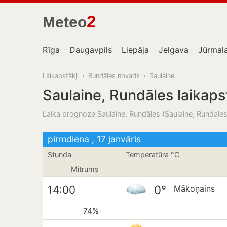
2
Meteo
Rīga
Daugavpils
Liepāja
Jelgava
Jūrmal
Laikapstākļi
›
Rundāles novads
›
Saulaine
Saulaine, Rundāles laikaps
Laika prognoze Saulaine, Rundāles (Saulaine, Rundales 
pirmdiena , 17 janvāris
Stunda
Temperatūra °C
Mitrums
0°
14:00
Mākoņains
74%