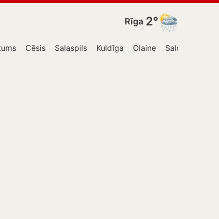
2°
Rīga
kums
Cēsis
Salaspils
Kuldīga
Olaine
Saldus
Talsi